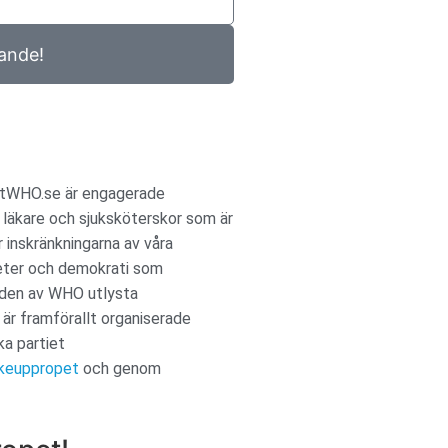
ande!
xitWHO.se är engagerade
läkare och sjuksköterskor som är
r inskränkningarna av våra
eter och demokrati som
 den av WHO utlysta
 är framförallt organiserade
ka partiet
skeuppropet
och genom