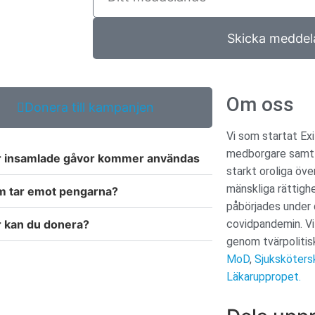
Skicka meddel
Om oss
Donera till kampanjen
Vi som startat E
medborgare samt 
 insamlade gåvor kommer användas
starkt oroliga öve
mänskliga rättigh
 tar emot pengarna?
påbörjades under
 kan du donera?
covidpandemin. Vi
genom tvärpolitis
MoD
,
Sjuksköter
Läkaruppropet.