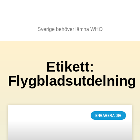
Sverige behöver lämna WHO
Etikett:
Flygbladsutdelning
ENGAGERA DIG